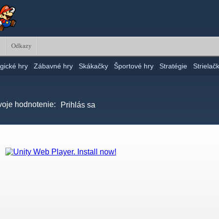
a
Odkazy
gické hry
|
Zábavné hry
|
Skákačky
|
Športové hry
|
Stratégie
|
Strielač
voje hodnotenie:
Prihlás sa