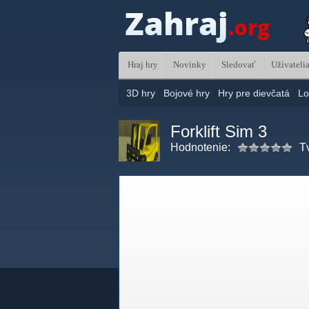
Hraj hry
Novinky
Sledovať
Užívateli
3D hry
|
Bojové hry
|
Hry pre dievčatá
|
Lo
Forklift Sim 3
Hodnotenie:
T