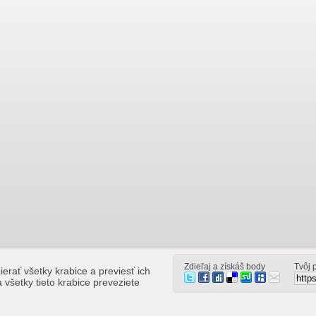
Zdieľaj a získáš body
Tvôj 
rať všetky krabice a previesť ich
 všetky tieto krabice preveziete