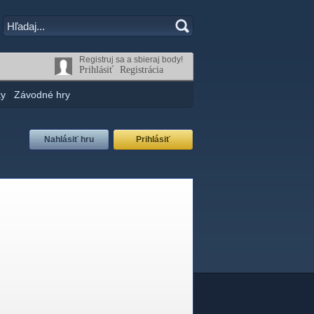
Registruj sa a sbieraj body!
Prihlásiť
Registrácia
ky
|
Závodné hry
Nahlásiť hru
Prihlásiť