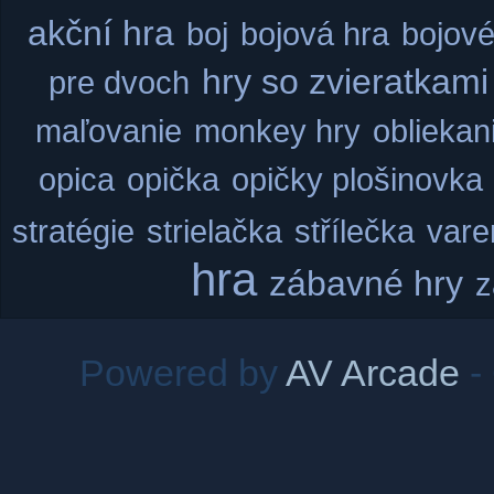
akční hra
boj
bojová hra
bojové
hry so zvieratkami
pre dvoch
maľovanie
monkey hry
obliekan
opica
opička
opičky
plošinovka
stratégie
strielačka
střílečka
vare
hra
zábavné hry
z
Powered by
AV Arcade
-