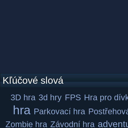
Kľúčové slová
3D hra
3d hry
FPS
Hra pro dív
hra
Parkovací hra
Postřehov
advent
Zombie hra
Závodní hra