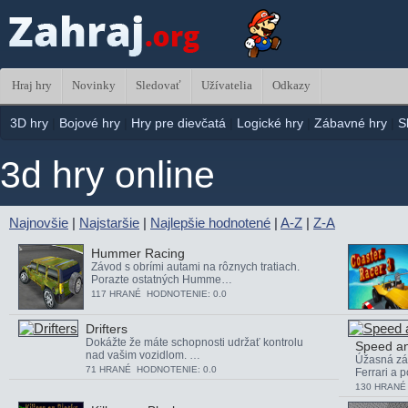
Hraj hry
Novinky
Sledovať
Užívatelia
Odkazy
3D hry
|
Bojové hry
|
Hry pre dievčatá
|
Logické hry
|
Zábavné hry
|
S
3d hry online
Najnovšie
|
Najstaršie
|
Najlepšie hodnotené
|
A-Z
|
Z-A
Hummer Racing
Závod s obrími autami na rôznych tratiach.
Porazte ostatných Humme…
117 HRANÉ HODNOTENIE: 0.0
Drifters
Dokážte že máte schopnosti udržať kontrolu
Speed a
nad vašim vozidlom. …
Úžasná záv
71 HRANÉ HODNOTENIE: 0.0
Ferrari a 
130 HRANÉ