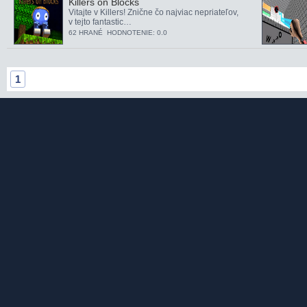
Killers on Blocks
Vitajte v Killers! Znične čo najviac nepriateľov,
v tejto fantastic…
62 HRANÉ HODNOTENIE: 0.0
1