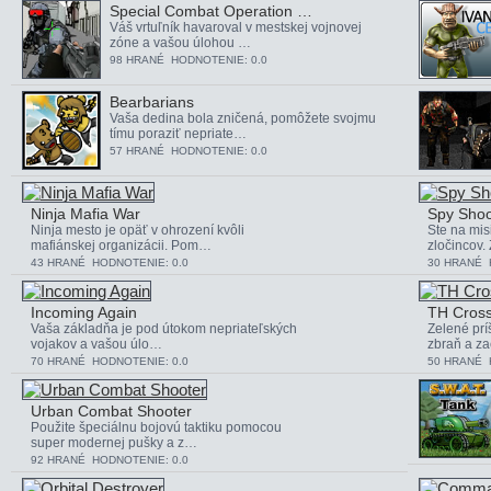
Special Combat Operation …
Váš vrtuľník havaroval v mestskej vojnovej
zóne a vašou úlohou …
98 HRANÉ HODNOTENIE: 0.0
Bearbarians
Vaša dedina bola zničená, pomôžete svojmu
tímu poraziť nepriate…
57 HRANÉ HODNOTENIE: 0.0
Ninja Mafia War
Spy Shoo
Ninja mesto je opäť v ohrození kvôli
Ste na mis
mafiánskej organizácii. Pom…
zločincov.
43 HRANÉ HODNOTENIE: 0.0
30 HRANÉ 
Incoming Again
TH Cross
Vaša základňa je pod útokom nepriateľských
Zelené príš
vojakov a vašou úlo…
zbraň a za
70 HRANÉ HODNOTENIE: 0.0
50 HRANÉ 
Urban Combat Shooter
Použite špeciálnu bojovú taktiku pomocou
super modernej pušky a z…
92 HRANÉ HODNOTENIE: 0.0