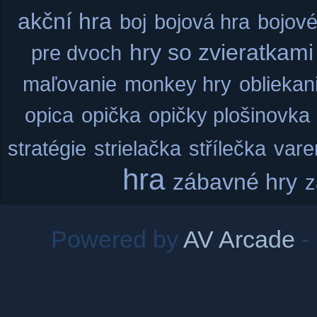
akční hra
boj
bojová hra
bojové
hry so zvieratkami
pre dvoch
maľovanie
monkey hry
obliekan
opica
opička
opičky
plošinovka
stratégie
strielačka
střílečka
vare
hra
zábavné hry
z
Powered by
AV Arcade
-