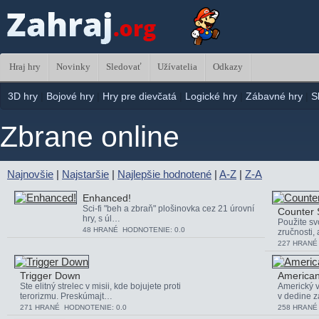
Hraj hry
Novinky
Sledovať
Užívatelia
Odkazy
3D hry
|
Bojové hry
|
Hry pre dievčatá
|
Logické hry
|
Zábavné hry
|
S
Zbrane online
Najnovšie
|
Najstaršie
|
Najlepšie hodnotené
|
A-Z
|
Z-A
Enhanced!
Sci-fi "beh a zbraň" plošinovka cez 21 úrovní
Counter 
hry, s úl…
Použite sv
48 HRANÉ HODNOTENIE: 0.0
zručnosti,
227 HRANÉ
Trigger Down
American
Ste elitný strelec v misii, kde bojujete proti
Americký vo
terorizmu. Preskúmajt…
v dedine 
271 HRANÉ HODNOTENIE: 0.0
258 HRANÉ