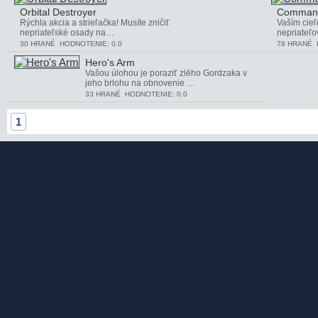
Orbital Destroyer
Command
Rýchla akcia a strieľačka! Musíte zničiť
Vaším cieľ
nepriateľské osady na…
nepriateľo
30 HRANÉ HODNOTENIE: 0.0
78 HRANÉ 
Hero's Arm
Vašou úlohou je poraziť zlého Gordzaka v
jeho brlohu na obnovenie …
33 HRANÉ HODNOTENIE: 0.0
1