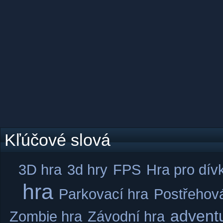
Kľúčové slová
3D hra
3d hry
FPS
Hra pro dív
hra
Parkovací hra
Postřehov
advent
Zombie hra
Závodní hra