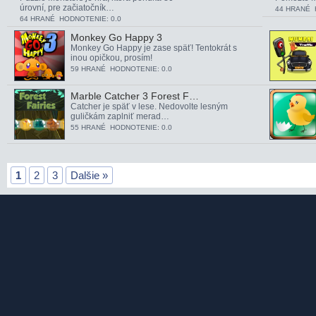
úrovní, pre začiatočník…
44 HRANÉ 
64 HRANÉ HODNOTENIE: 0.0
Monkey Go Happy 3
Monkey Go Happy je zase späť! Tentokrát s
inou opičkou, prosím!
59 HRANÉ HODNOTENIE: 0.0
Marble Catcher 3 Forest F…
Catcher je späť v lese. Nedovolte lesným
guličkám zaplniť merad…
55 HRANÉ HODNOTENIE: 0.0
1
2
3
Dalšie »