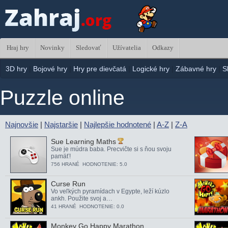
Hraj hry
Novinky
Sledovať
Užívatelia
Odkazy
3D hry
|
Bojové hry
|
Hry pre dievčatá
|
Logické hry
|
Zábavné hry
|
S
Puzzle online
Najnovšie
|
Najstaršie
|
Najlepšie hodnotené
|
A-Z
|
Z-A
Sue Learning Maths
Sue je múdra baba. Precvičte si s ňou svoju
pamäť!
756 HRANÉ HODNOTENIE: 5.0
Curse Run
Vo veľkých pyramídach v Egypte, leží kúzlo
ankh. Použite svoj a…
41 HRANÉ HODNOTENIE: 0.0
Monkey Go Happy Marathon …