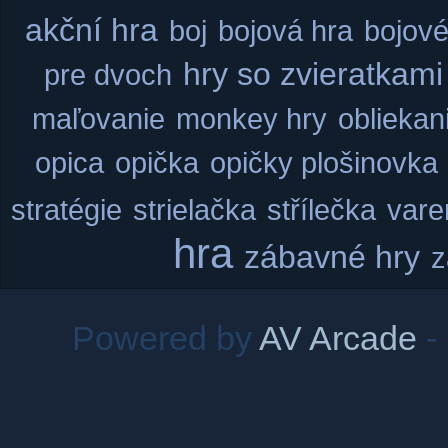
akční hra
boj
bojová hra
bojové
hry so zvieratkami
pre dvoch
maľovanie
monkey hry
obliekan
opica
opička
opičky
plošinovka
stratégie
strielačka
střílečka
vare
hra
zábavné hry
z
Powered by
AV Arcade
-