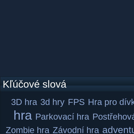
Kľúčové slová
3D hra
3d hry
FPS
Hra pro dív
hra
Parkovací hra
Postřehov
advent
Zombie hra
Závodní hra