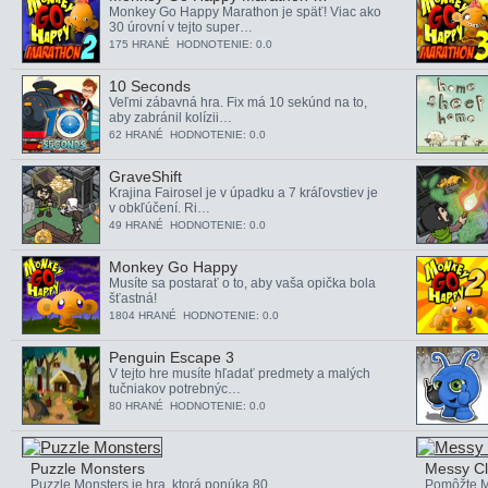
Monkey Go Happy Marathon je späť! Viac ako
30 úrovní v tejto super…
175 HRANÉ HODNOTENIE: 0.0
10 Seconds
Veľmi zábavná hra. Fix má 10 sekúnd na to,
aby zabránil kolízii…
62 HRANÉ HODNOTENIE: 0.0
GraveShift
Krajina Fairosel je v úpadku a 7 kráľovstiev je
v obkľúčení. Ri…
49 HRANÉ HODNOTENIE: 0.0
Monkey Go Happy
Musíte sa postarať o to, aby vaša opička bola
šťastná!
1804 HRANÉ HODNOTENIE: 0.0
Penguin Escape 3
V tejto hre musíte hľadať predmety a malých
tučniakov potrebnýc…
80 HRANÉ HODNOTENIE: 0.0
Puzzle Monsters
Messy C
Puzzle Monsters je hra, ktorá ponúka 80
Pomôžte Me